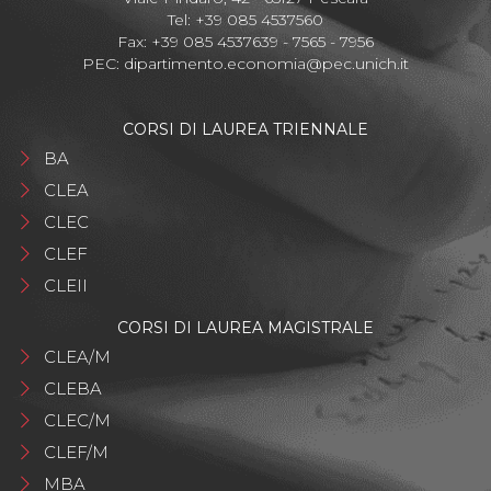
Tel: +39 085 4537560
Fax: +39 085 4537639 - 7565 - 7956
PEC:
dipartimento.economia@pec.unich.it
CORSI DI LAUREA TRIENNALE
BA
CLEA
CLEC
CLEF
CLEII
CORSI DI LAUREA MAGISTRALE
CLEA/M
CLEBA
CLEC/M
CLEF/M
MBA