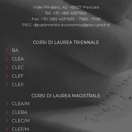
Viale Pindaro, 42 - 65127 Pescara
Tel: +39 085 4537560
Fax: +39 085 4537639 - 7565 - 7956
PEC:
dipartimento.economia@pec.unich.it
CORSI DI LAUREA TRIENNALE
BA
CLEA
CLEC
CLEF
CLEII
CORSI DI LAUREA MAGISTRALE
CLEA/M
CLEBA
CLEC/M
CLEF/M