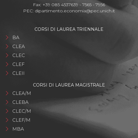
Fax: +39 085 4537639 - 7565 - 7956
PEC:
dipartimento.economia@pec.unich.it
CORSI DI LAUREA TRIENNALE
BA
CLEA
CLEC
CLEF
CLEII
CORSI DI LAUREA MAGISTRALE
CLEA/M
CLEBA
CLEC/M
CLEF/M
MBA