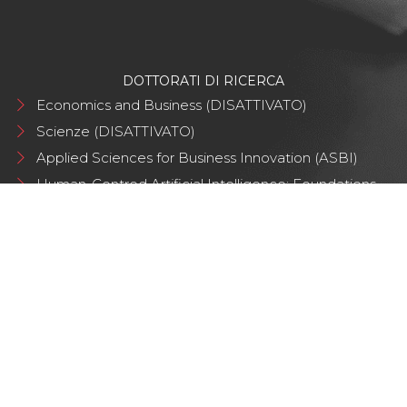
DOTTORATI DI RICERCA
Economics and Business (DISATTIVATO)
Scienze (DISATTIVATO)
Applied Sciences for Business Innovation (ASBI)
Human-Centred Artificial Intelligence: Foundations
and Applications
COPYRIGHT © 2020. ALL RIGHTS RESERVED - UNIVERSITÀ DEGLI STUDI
|
Login Alternativo
GABRIELE D'ANNUNZIO - CHIETI/PESCARA