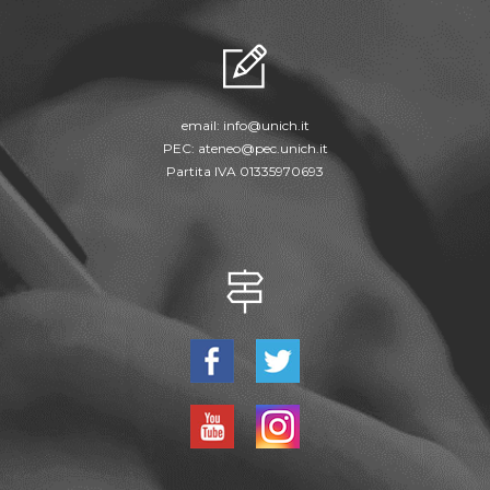
email:
info@unich.it
PEC:
ateneo@pec.unich.it
Partita IVA 01335970693