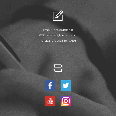
email:
info@unich.it
PEC:
ateneo@pec.unich.it
Partita IVA 01335970693